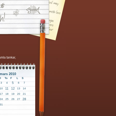
amla tankar,
mars 2010
O
To
F
L
S
5
3
4
6
7
11
12
10
13
14
17
18
19
20
21
28
24
25
26
27
31