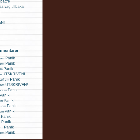
 bättre
s väg tillbaka
g
EN!
mmentarer
Panik
 om
Panik
 om
Panik
 om
UTSKRIVEN!
om
Panik
Lef om
UTSKRIVEN!
 om
Panik
a om
Panik
Panik
 om
Panik
6 om
Panik
 om
Panik
m
Panik
m
Panik
 om
Panik
b om