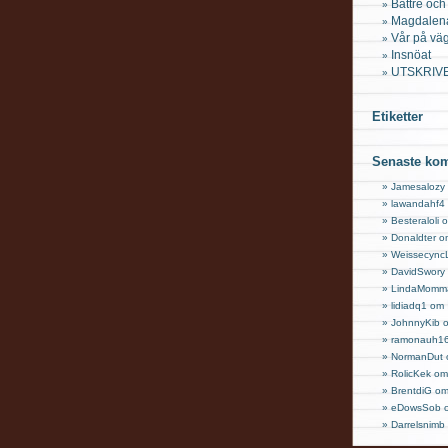
Bättre och
Magdalena
Vår på vä
Insnöat
UTSKRIV
Etiketter
Senaste ko
Jamesalozy
lawandahf4
Besteraloli
Donaldter 
Weissecync
DavidSwory
LindaMomm
lidiadq1 om
JohnnyKib
ramonauh1
NormanDut
RolicKek o
BrentdiG o
eDowsSob
Darrelsnim