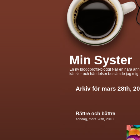
Min Syster
En ny bloggproffs-blogg! När en nära anhöri
känslor och händelser bestämde jag mig fö
Arkiv för mars 28th, 2
Bättre och bättre
söndag, mars 28th, 2010