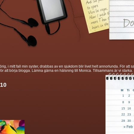
g, i mitt fall min syster, drabbas av en sjukdom blir livet helt annorlunda. För att s
r att börja blogga. Lämna gärna en hälsning till Monica. Tillsammans är vi starka.
010
M
Ti
1
2
8
9
15
16
22
23
29
30
« Feb