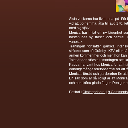
Sista veckorna har livet rullat på. Fö
vid att bo hemma, åka till avd 170, le
med sig själv.
Monica har hittat en ny lägenhet som
nästan helt ny, fräsch och centra
vanesak.
Träningen fortsätter ganska inten
sträckor som på Gränby, IKEA eller så
armen kommer mer och mer, hon kan lyf
Talet är den största utmaningen och k
Pappa har varit hos Monica för att hj
oändligt många telefonsamtal för att få
Monicas förråd och garderober för att ha
En sak som är så roligt är att Monica
och har sköna glada färger. Den ger 
Postad i
Okategoriserat
|
9 Comments