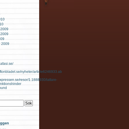
0
010
010
 2009
 2009
009
r 2009
afasi.se/
aftonbladet.se/nyheter/article6246933.ab
expressen.se/resor/1.1888930/lattare-
nktionshinder
 hund
äggen