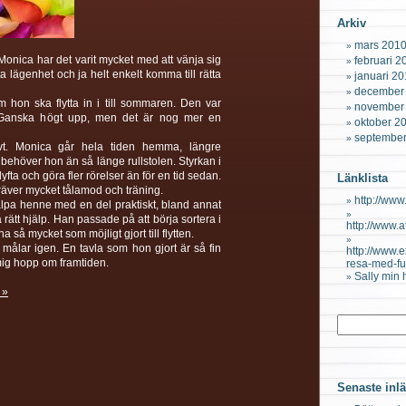
Arkiv
mars 201
r Monica har det varit mycket med att vänja sig
februari 2
ta lägenhet och ja helt enkelt komma till rätta
januari 2
december
 hon ska flytta in i till sommaren. Den var
november
l. Ganska högt upp, men det är nog mer en
oktober 2
septembe
sivt. Monica går hela tiden hemma, längre
 behöver hon än så länge rullstolen. Styrkan i
ta och göra fler rörelser än för en tid sedan.
Länklista
räver mycket tålamod och träning.
http://www.
älpa henne med en del praktiskt, bland annat
 rätt hjälp. Han passade på att börja sortera i
http://www.
 så mycket som möjligt gjort till flytten.
 målar igen. En tavla som hon gjort är så fin
http://www.
mig hopp om framtiden.
resa-med-fu
Sally min
 »
Senaste inl