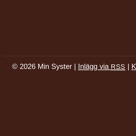
© 2026 Min Syster |
Inlägg via
|
K
RSS