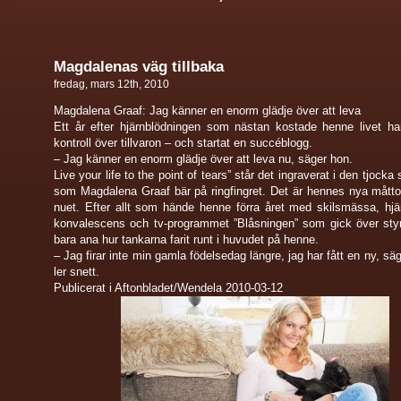
Magdalenas väg tillbaka
fredag, mars 12th, 2010
Magdalena Graaf: Jag känner en enorm glädje över att leva
Ett år efter hjärnblödningen som nästan kostade henne livet ha
kontroll över tillvaron – och startat en succéblogg.
– Jag känner en enorm glädje över att leva nu, säger hon.
Live your life to the point of tears” står det ingraverat i den tjocka 
som Magdalena Graaf bär på ringfingret. Det är hennes nya måtto.
nuet. Efter allt som hände henne förra året med skilsmässa, hjä
konvalescens och tv-programmet ”Blåsningen” som gick över sty
bara ana hur tankarna farit runt i huvudet på henne.
– Jag firar inte min gamla födelsedag längre, jag har fått en ny, sä
ler snett.
Publicerat i Aftonbladet/Wendela 2010-03-12