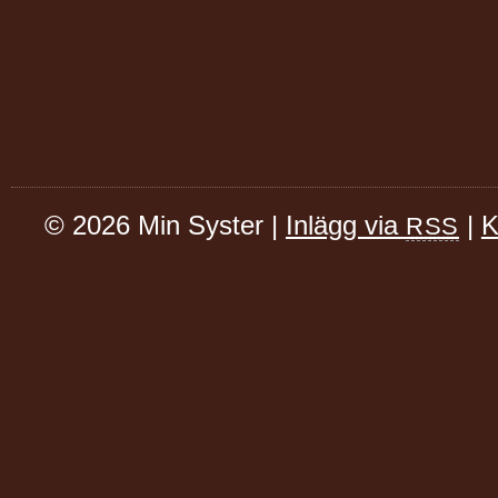
© 2026 Min Syster |
Inlägg via
|
K
RSS