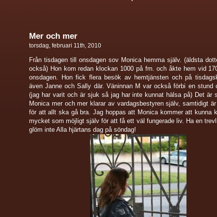
Mer och mer
torsdag, februari 11th, 2010
Från tisdagen till onsdagen sov Monica hemma själv. (äldsta dott
också) Hon kom redan klockan 1000 på fm. och åkte hem vid 170
onsdagen. Hon fick flera besök av hemtjänsten och på tisdagsk
även Janne och Sally där. Väninnan M var också förbi en stund 
(jag har varit och är sjuk så jag har inte kunnat hälsa på) Det är s
Monica mer och mer klarar av vardagsbestyren själv, samtidigt är
för att allt ska gå bra. Jag hoppas att Monica kommer att kunna k
mycket som möjligt själv för att få ett väl fungerade liv. Ha en trev
glöm inte Alla hjärtans dag på söndag!